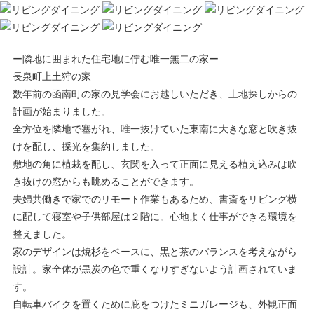
ー隣地に囲まれた住宅地に佇む唯一無二の家ー
長泉町上土狩の家
数年前の函南町の家の見学会にお越しいただき、土地探しからの
計画が始まりました。
全方位を隣地で塞がれ、唯一抜けていた東南に大きな窓と吹き抜
けを配し、採光を集約しました。
敷地の角に植栽を配し、玄関を入って正面に見える植え込みは吹
き抜けの窓からも眺めることができます。
夫婦共働きで家でのリモート作業もあるため、書斎をリビング横
に配して寝室や子供部屋は２階に。心地よく仕事ができる環境を
整えました。
家のデザインは焼杉をベースに、黒と茶のバランスを考えながら
設計。家全体が黒炭の色で重くなりすぎないよう計画されていま
す。
自転車バイクを置くために庇をつけたミニガレージも、外観正面