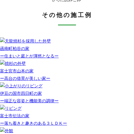
その他の施工例
函南町柏谷の家
ー住まいと庭とが渾然となるー
富士宮市山本の家
ー高台の借景が美しい家ー
伊豆の国市四日町の家
ー端正な容姿と機能美の調律ー
富士市伝法の家
ー落ち着きと趣きのある３ＬＤＫー