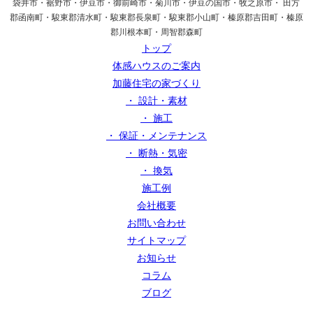
袋井市・裾野市・伊豆市・御前崎市・菊川市・伊豆の国市・牧之原市・ 田方
郡函南町・駿東郡清水町・駿東郡長泉町・駿東郡小山町・榛原郡吉田町・榛原
郡川根本町・周智郡森町
トップ
体感ハウスのご案内
加藤住宅の家づくり
・ 設計・素材
・ 施工
・ 保証・メンテナンス
・ 断熱・気密
・ 換気
施工例
会社概要
お問い合わせ
サイトマップ
お知らせ
コラム
ブログ