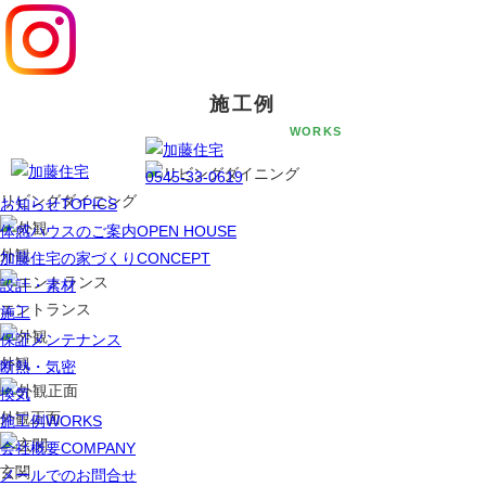
0545
施工例
WORKS
0545-33-0619
リビングダイニング
お知らせ
TOPICS
体感ハウスのご案内
OPEN HOUSE
外観
加藤住宅の家づくり
CONCEPT
設計・素材
エントランス
施工
保証メンテナンス
外観
断熱・気密
換気
外観正面
施工例
WORKS
会社概要
COMPANY
玄関
メールでのお問合せ