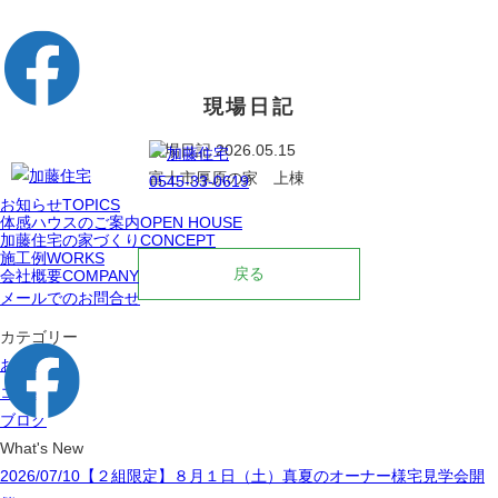
0545
現場日記
現場日記
2026.05.15
富士市厚原の家 上棟
0545-33-0619
お知らせ
TOPICS
体感ハウスのご案内
OPEN HOUSE
加藤住宅の家づくり
CONCEPT
施工例
WORKS
戻る
会社概要
COMPANY
メールでのお問合せ
カテゴリー
お知らせ
コラム
ブログ
What's New
2026/07/10
【２組限定】８月１日（土）真夏のオーナー様宅見学会開