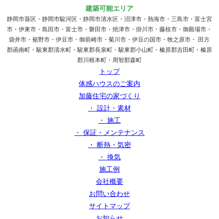
建築可能エリア
静岡市葵区・静岡市駿河区・静岡市清水区・沼津市・熱海市・三島市・富士宮
市・伊東市・島田市・富士市・磐田市・焼津市・掛川市・藤枝市・御殿場市・
袋井市・裾野市・伊豆市・御前崎市・菊川市・伊豆の国市・牧之原市・ 田方
郡函南町・駿東郡清水町・駿東郡長泉町・駿東郡小山町・榛原郡吉田町・榛原
郡川根本町・周智郡森町
トップ
体感ハウスのご案内
加藤住宅の家づくり
・ 設計・素材
・ 施工
・ 保証・メンテナンス
・ 断熱・気密
・ 換気
施工例
会社概要
お問い合わせ
サイトマップ
お知らせ