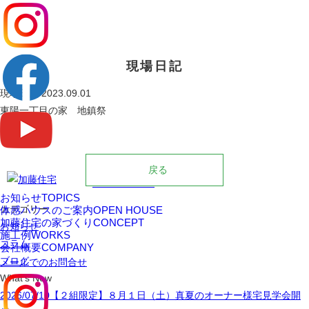
0545
現場日記
現場日記
2023.09.01
東陽一丁目の家 地鎮祭
戻る
0545-33-0619
お知らせ
TOPICS
カテゴリー
体感ハウスのご案内
OPEN HOUSE
加藤住宅の家づくり
CONCEPT
お知らせ
施工例
WORKS
コラム
会社概要
COMPANY
ブログ
メールでのお問合せ
What's New
2026/07/10
【２組限定】８月１日（土）真夏のオーナー様宅見学会開