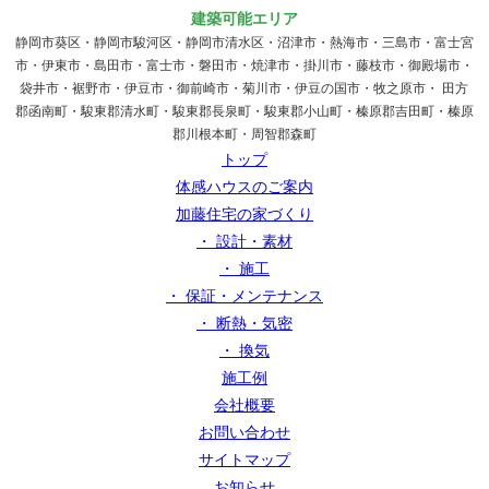
建築可能エリア
静岡市葵区・静岡市駿河区・静岡市清水区・沼津市・熱海市・三島市・富士宮
市・伊東市・島田市・富士市・磐田市・焼津市・掛川市・藤枝市・御殿場市・
袋井市・裾野市・伊豆市・御前崎市・菊川市・伊豆の国市・牧之原市・ 田方
郡函南町・駿東郡清水町・駿東郡長泉町・駿東郡小山町・榛原郡吉田町・榛原
郡川根本町・周智郡森町
トップ
体感ハウスのご案内
加藤住宅の家づくり
・ 設計・素材
・ 施工
・ 保証・メンテナンス
・ 断熱・気密
・ 換気
施工例
会社概要
お問い合わせ
サイトマップ
お知らせ