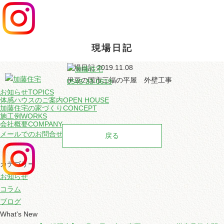
0545
現場日記
現場日記
2019.11.08
伊豆の国市三福の平屋 外壁工事
0545-33-0619
お知らせ
TOPICS
体感ハウスのご案内
OPEN HOUSE
加藤住宅の家づくり
CONCEPT
施工例
WORKS
会社概要
COMPANY
メールでのお問合せ
戻る
カテゴリー
お知らせ
コラム
ブログ
What's New