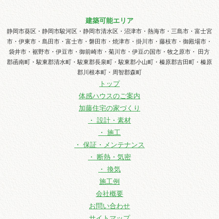
建築可能エリア
静岡市葵区・静岡市駿河区・静岡市清水区・沼津市・熱海市・三島市・富士宮
市・伊東市・島田市・富士市・磐田市・焼津市・掛川市・藤枝市・御殿場市・
袋井市・裾野市・伊豆市・御前崎市・菊川市・伊豆の国市・牧之原市・ 田方
郡函南町・駿東郡清水町・駿東郡長泉町・駿東郡小山町・榛原郡吉田町・榛原
郡川根本町・周智郡森町
トップ
体感ハウスのご案内
加藤住宅の家づくり
・ 設計・素材
・ 施工
・ 保証・メンテナンス
・ 断熱・気密
・ 換気
施工例
会社概要
お問い合わせ
サイトマップ