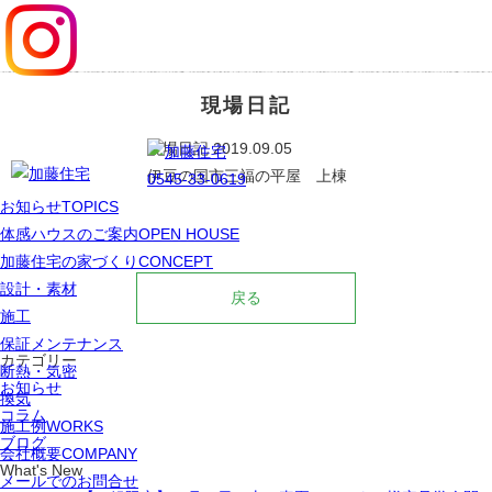
0545
現場日記
現場日記
2019.09.05
伊豆の国市三福の平屋 上棟
0545-33-0619
お知らせ
TOPICS
体感ハウスのご案内
OPEN HOUSE
加藤住宅の家づくり
CONCEPT
設計・素材
戻る
施工
保証メンテナンス
カテゴリー
断熱・気密
お知らせ
換気
コラム
施工例
WORKS
ブログ
会社概要
COMPANY
What's New
メールでのお問合せ