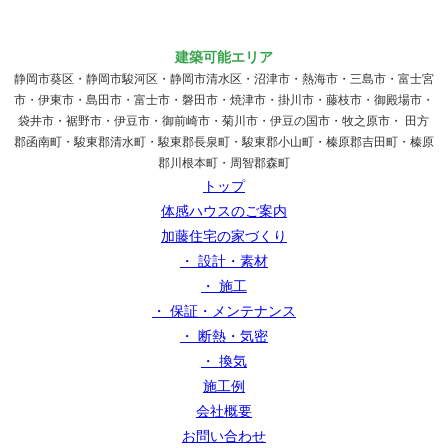
建築可能エリア
静岡市葵区・静岡市駿河区・静岡市清水区・沼津市・熱海市・三島市・富士宮
市・伊東市・島田市・富士市・磐田市・焼津市・掛川市・藤枝市・御殿場市・
袋井市・裾野市・伊豆市・御前崎市・菊川市・伊豆の国市・牧之原市・ 田方
郡函南町・駿東郡清水町・駿東郡長泉町・駿東郡小山町・榛原郡吉田町・榛原
郡川根本町・周智郡森町
トップ
体感ハウスのご案内
加藤住宅の家づくり
・ 設計・素材
・ 施工
・ 保証・メンテナンス
・ 断熱・気密
・ 換気
施工例
会社概要
お問い合わせ