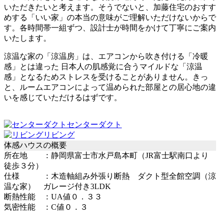
いただきたいと考えます。そうでないと、加藤住宅のおすす
めする「いい家」の本当の意味がご理解いただけないからで
す。各時間帯一組ずつ、設計士が時間をかけて丁寧にご案内
いたします。
涼温な家の「涼温房」は、エアコンから吹き付ける「冷暖
感」とは違った
日本人の肌感覚に合うマイルドな「涼温
感」
となるためストレスを受けることがありません。きっ
と、ルームエアコンによって温められた部屋との居心地の違
いを感じていただけるはずです。
センターダクト
リビング
体感ハウスの概要
所在地 ：静岡県富士市水戸島本町（JR富士駅南口より
徒歩３分）
仕様 ：木造軸組み外張り断熱 ダクト型全館空調（涼
温な家） ガレージ付き3LDK
断熱性能 ：UA値０．３３
気密性能 ：C値０．３