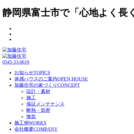
静岡県富士市で「心地よく長
0545-33-0619
お知らせ
TOPICS
体感ハウスのご案内
OPEN HOUSE
加藤住宅の家づくり
CONCEPT
設計・素材
施工
保証メンテナンス
断熱・気密
換気
施工例
WORKS
会社概要
COMPANY