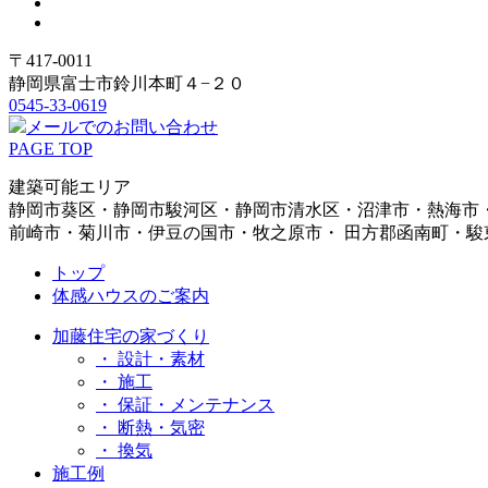
〒417-0011
静岡県富士市鈴川本町４−２０
0545-33-0619
メールでのお問い合わせ
PAGE TOP
建築可能エリア
静岡市葵区・静岡市駿河区・静岡市清水区・沼津市・熱海市
前崎市・菊川市・伊豆の国市・牧之原市・ 田方郡函南町・
トップ
体感ハウスのご案内
加藤住宅の家づくり
・ 設計・素材
・ 施工
・ 保証・メンテナンス
・ 断熱・気密
・ 換気
施工例